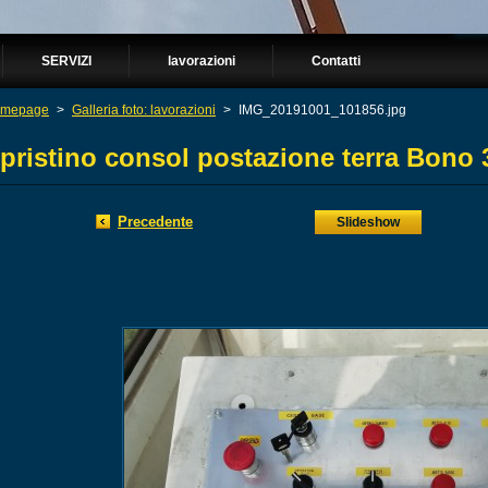
SERVIZI
lavorazioni
Contatti
mepage
>
Galleria foto: lavorazioni
>
IMG_20191001_101856.jpg
ipristino consol postazione terra Bono
Precedente
Slideshow