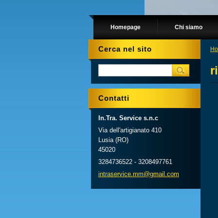
Homepage
Chi siamo
Cerca nel sito
Ho
r
Contatti
In.Tra. Service s.n.c
Via dell'artigianato 410
Lusia (RO)
45020
3284736522 - 3208497761
intraser
vice.mm@
gmail.co
m